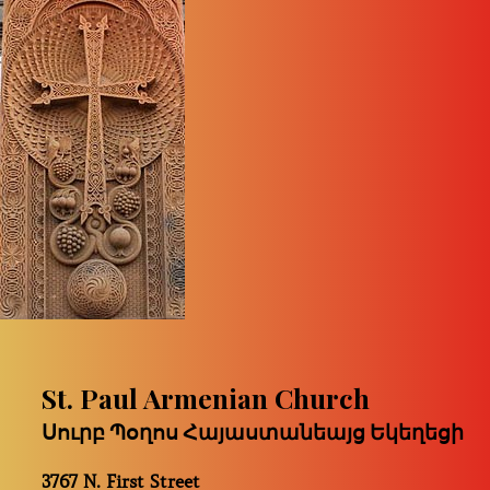
St. Paul Armenian Church
Սուրբ Պօղոս Հայաստանեայց Եկեղեցի
3767 N. First Street