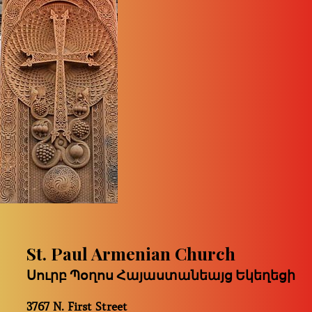
St. Paul Armenian Church
Սուրբ Պօղոս Հայաստանեայց Եկեղեցի
3767 N. First Street