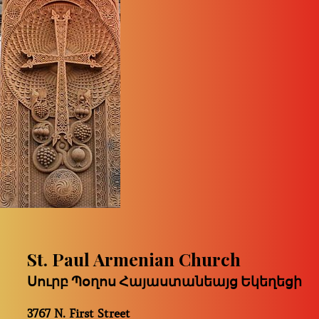
St. Paul Armenian Church
Սուրբ Պօղոս Հայաստանեայց Եկեղեցի
3767 N. First Street